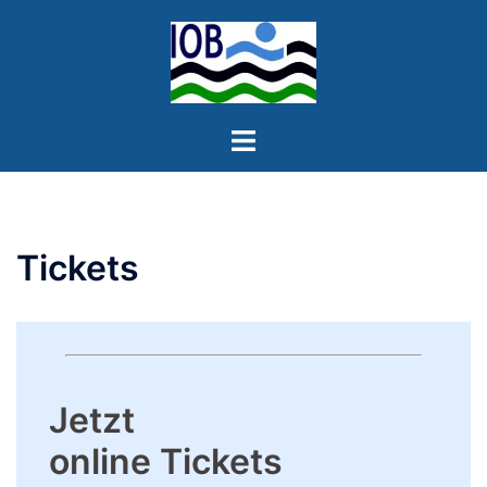
Zum
Inhalt
springen
Menü
umschalten
Tickets
Jetzt
online Tickets